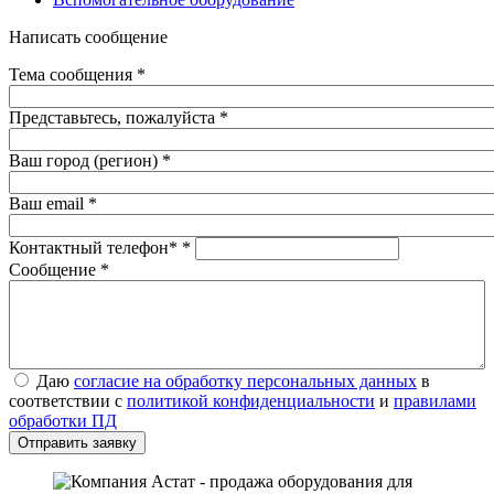
Написать сообщение
Тема сообщения
*
Представьтесь, пожалуйста
*
Ваш город (регион)
*
Ваш email
*
Контактный телефон*
*
Сообщение
*
Даю согласие на обработку персональных данных в
Даю
согласие на обработку персональных данных
в
соответствии с
политикой конфиденциальности
и правилами
соответствии с
политикой конфиденциальности
и
правилами
обработки ПД
*
обработки ПД