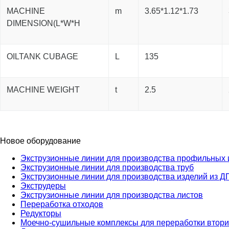
MACHINE
m
3.65*1.12*1.73
DIMENSION(L*W*H
OILTANK CUBAGE
L
135
MACHINE WEIGHT
t
2.5
Новое оборудование
Экструзионные линии для производства профильных 
Экструзионные линии для производства труб
Экструзионные линии для производства изделий из Д
Экструдеры
Экструзионные линии для производства листов
Переработка отходов
Редукторы
Моечно-сушильные комплексы для переработки втор