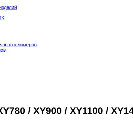
изделий
ПК
ичных полимеров
лов
780 / XY900 / XY1100 / XY14