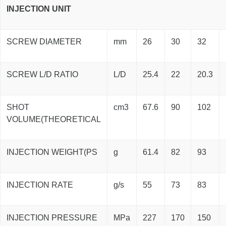
INJECTION UNIT
SCREW DIAMETER
mm
26
30
32
SCREW L/D RATIO
L/D
25.4
22
20.3
SHOT
cm3
67.6
90
102
VOLUME(THEORETICAL
INJECTION WEIGHT(PS
g
61.4
82
93
INJECTION RATE
g/s
55
73
83
INJECTION PRESSURE
MPa
227
170
150