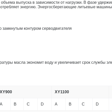
 объема выпуска в зависимости от нагрузки. В фазе удерж
не потребляет энергию. Энергосберегающие литьевые машин
ю замкнутым контуром серводвигателя
ратуры масла экономит воду и увеличивает срок службы эл
XY900
XY1100
A
B
C
D
A
B
C
D