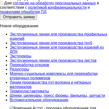
Даю согласие на обработку персональных данных в
Даю
согласие на обработку персональных данных
в
соответствии с
соответствии с
политикой конфиденциальности
политикой конфиденциальности
и
и
правилами обработки ПД
правилами обработки ПД
*
Новое оборудование
Экструзионные линии для производства профильных
изделий
Экструзионные линии для производства труб
Экструзионные линии для производства изделий из
ДПК
Экструдеры
Экструзионные линии для производства листов
Переработка отходов
Редукторы
Моечно-сушильные комплексы для переработки
вторичных полимеров
Линии производства пэт-волокна и нетканых
материалов
Термопластавтоматы
Шнеки, цилиндры, пресс формы, фильеры, запчасти
Вспомогательное оборудование