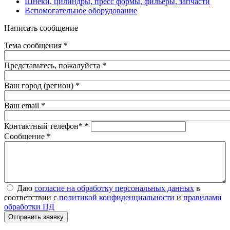
Шнеки, цилиндры, пресс формы, фильеры, запчасти
Вспомогательное оборудование
Написать сообщение
Тема сообщения
*
Представьтесь, пожалуйста
*
Ваш город (регион)
*
Ваш email
*
Контактный телефон*
*
Сообщение
*
Даю согласие на обработку персональных данных в
Даю
согласие на обработку персональных данных
в
соответствии с
политикой конфиденциальности
и правилами
соответствии с
политикой конфиденциальности
и
правилами
обработки ПД
*
обработки ПД