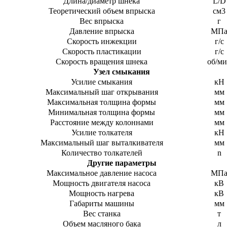
Длина/диаметр шнека
L/D
Теоретический объем впрыска
см3
Вес впрыска
г
Давление впрыска
МП
Скорость инжекции
г/с
Скорость пластикации
г/с
Скорость вращения шнека
об/м
Узел смыкания
Усилие смыкания
кН
Максимальный шаг открывания
мм
Максимальная толщина формы
мм
Минимальная толщина формы
мм
Расстояние между колоннами
мм
Усилие толкателя
кН
Максимальный шаг выталкивателя
мм
Количество толкателей
n
Другие параметры
Максимальное давление насоса
МП
Мощность двигателя насоса
кВ
Мощность нагрева
кВ
Габариты машины
мм
Вес станка
т
Объем масляного бака
л