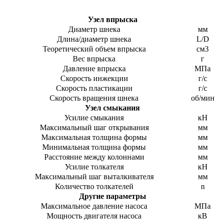
Узел впрыска
Диаметр шнека
мм
Длина/диаметр шнека
L/D
Теоретический объем впрыска
см3
Вес впрыска
г
Давление впрыска
МПа
Скорость инжекции
г/с
Скорость пластикации
г/с
Скорость вращения шнека
об/мин
Узел смыкания
Усилие смыкания
кН
Максимальный шаг открывания
мм
Максимальная толщина формы
мм
Минимальная толщина формы
мм
Расстояние между колоннами
мм
Усилие толкателя
кН
Максимальный шаг выталкивателя
мм
Количество толкателей
n
Другие параметры
Максимальное давление насоса
МПа
Мощность двигателя насоса
кВ