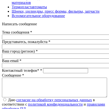
материалов
Термопластавтоматы
Шнеки, цилиндры, пресс формы, фильеры, запчасти
Вспомогательное оборудование
Написать сообщение
Тема сообщения
*
Представьтесь, пожалуйста
*
Ваш город (регион)
*
Ваш email
*
Контактный телефон*
*
Сообщение
*
Даю согласие на обработку персональных данных в
Даю
согласие на обработку персональных данных
в
соответствии с
политикой конфиденциальности
и правилами
соответствии с
политикой конфиденциальности
и
правилами
обработки ПД
*
обработки ПД