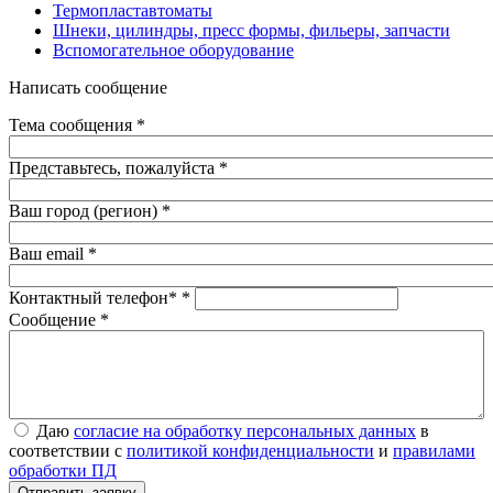
Термопластавтоматы
Шнеки, цилиндры, пресс формы, фильеры, запчасти
Вспомогательное оборудование
Написать сообщение
Тема сообщения
*
Представьтесь, пожалуйста
*
Ваш город (регион)
*
Ваш email
*
Контактный телефон*
*
Сообщение
*
Даю согласие на обработку персональных данных в
Даю
согласие на обработку персональных данных
в
соответствии с
политикой конфиденциальности
и правилами
соответствии с
политикой конфиденциальности
и
правилами
обработки ПД
*
обработки ПД