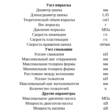
Узел впрыска
Диаметр шнека
мм
Длина/диаметр шнека
L/D
Теоретический объем впрыска
см3
Вес впрыска
г
Давление впрыска
МПа
Скорость инжекции
г/с
Скорость пластикации
г/с
Скорость вращения шнека
об/ми
Узел смыкания
Усилие смыкания
кН
Максимальный шаг открывания
мм
Максимальная толщина формы
мм
Минимальная толщина формы
мм
Расстояние между колоннами
мм
Усилие толкателя
кН
Максимальный шаг выталкивателя
мм
Количество толкателей
n
Другие параметры
Максимальное давление насоса
МПа
Мощность двигателя насоса
кВ
Мощность нагрева
кВ