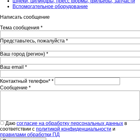
Шнеки, цилиндры, пресс формы, фильеры, запчасти
Вспомогательное оборудование
Написать сообщение
Тема сообщения
*
Представьтесь, пожалуйста
*
Ваш город (регион)
*
Ваш email
*
Контактный телефон*
*
Сообщение
*
Даю согласие на обработку персональных данных в
Даю
согласие на обработку персональных данных
в
соответствии с
соответствии с
политикой конфиденциальности
политикой конфиденциальности
и
и
правилами обработки ПД
правилами обработки ПД
*