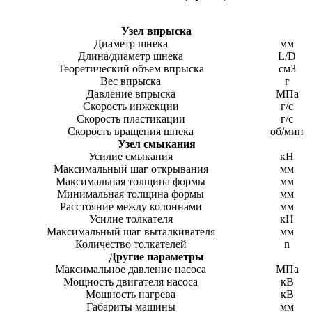
Узел впрыска
Диаметр шнека
мм
Длина/диаметр шнека
L/D
Теоретический объем впрыска
см3
Вес впрыска
г
Давление впрыска
МПа
Скорость инжекции
г/с
Скорость пластикации
г/с
Скорость вращения шнека
об/мин
Узел смыкания
Усилие смыкания
кН
Максимальный шаг открывания
мм
Максимальная толщина формы
мм
Минимальная толщина формы
мм
Расстояние между колоннами
мм
Усилие толкателя
кН
Максимальный шаг выталкивателя
мм
Количество толкателей
n
Другие параметры
Максимальное давление насоса
МПа
Мощность двигателя насоса
кВ
Мощность нагрева
кВ
Габариты машины
мм