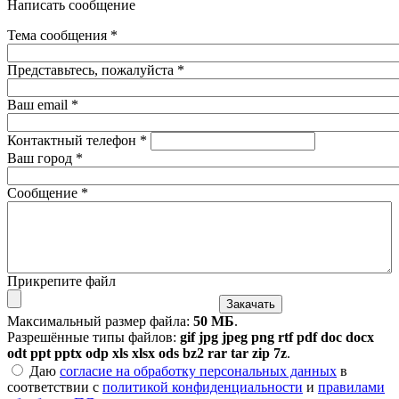
Написать сообщение
Тема сообщения
*
Представьтесь, пожалуйста
*
Ваш email
*
Контактный телефон
*
Ваш город
*
Сообщение
*
Прикрепите файл
Максимальный размер файла:
50 МБ
.
Разрешённые типы файлов:
gif jpg jpeg png rtf pdf doc docx
odt ppt pptx odp xls xlsx ods bz2 rar tar zip 7z
.
Даю согласие на обработку персональных данных в
Даю
согласие на обработку персональных данных
в
соответствии с
политикой конфиденциальности
и правилами
соответствии с
политикой конфиденциальности
и
правилами