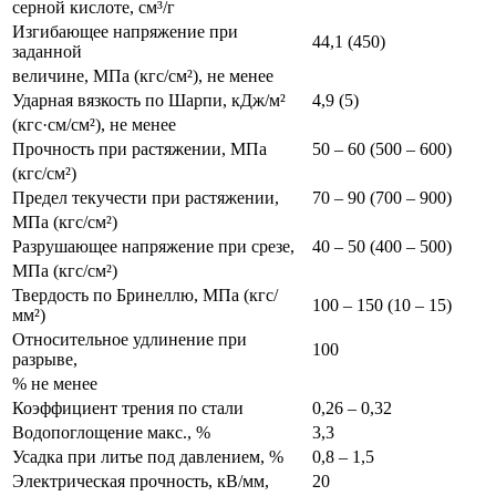
серной кислоте, см³/г
Изгибающее напряжение при
44,1 (450)
заданной
величине, МПа (кгс/см²), не менее
Ударная вязкость по Шарпи, кДж/м²
4,9 (5)
(кгс·см/см²), не менее
Прочность при растяжении, МПа
50 ‒ 60 (500 ‒ 600)
(кгс/см²)
Предел текучести при растяжении,
70 ‒ 90 (700 ‒ 900)
МПа (кгс/см²)
Разрушающее напряжение при срезе,
40 ‒ 50 (400 ‒ 500)
МПа (кгс/см²)
Твердость по Бринеллю, МПа (кгс/
100 ‒ 150 (10 ‒ 15)
мм²)
Относительное удлинение при
100
разрыве,
% не менее
Коэффициент трения по стали
0,26 ‒ 0,32
Водопоглощение макс., %
3,3
Усадка при литье под давлением, %
0,8 ‒ 1,5
Электрическая прочность, кВ/мм,
20