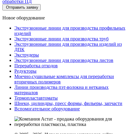
обработки ПД
*
обработки ПД
Новое оборудование
Экструзионные линии для производства профильных
изделий
Экструзионные линии для производства труб
Экструзионные линии для производства изделий из
ДПК
Экструдеры
Экструзионные линии для производства листов
Переработка отходов
Редукторы
Моечно-сушильные комплексы для переработки
вторичных полимеров
Линии производства пэт-волокна и нетканых
материалов
Термопластавтоматы
Шнеки, цилиндры, пресс формы, фильеры, запчасти
Вспомогательное оборудование