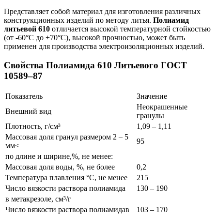
Представляет собой материал для изготовления различных
конструкционных изделий по методу литья.
Полиамид
литьевой 610
отличается высокой температурной стойкостью
(от -60°С до +70°С), высокой прочностью, может быть
применен для производства электроизоляционных изделий.
Свойства Полиамида 610 Литьевого ГОСТ
10589‒87
Показатель
Значение
Неокрашенные
Внешний вид
гранулы
Плотность, г/см³
1,09 ‒ 1,11
Массовая доля гранул размером 2 ‒ 5
95
мм<
по длине и ширине,%, не менее:
Массовая доля воды, %, не более
0,2
Температура плавления °С, не менее
215
Число вязкости раствора полиамида
130 ‒ 190
в метакрезоле, см³/г
Число вязкости раствора полиамидав
103 ‒ 170